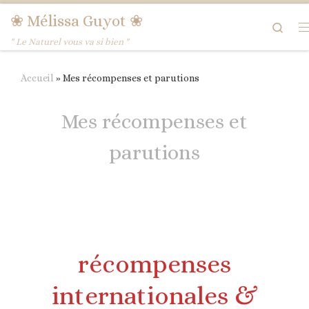
❀ Mélissa Guyot ❀
Passer au contenu
Sear
M
" Le Naturel vous va si bien "
Accueil
»
Mes récompenses et parutions
Mes récompenses et
parutions
récompenses
internationales &